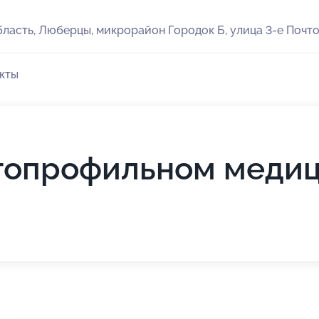
ласть, Люберцы, микрорайон Городок Б, улица 3-е Почто
кты
огопрофильном меди