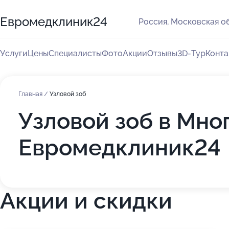
Евромедклиник24
Россия, Московская об
Услуги
Цены
Специалисты
Фото
Акции
Отзывы
3D-Тур
Конта
Главная
/
Узловой зоб
Узловой зоб в Мн
Евромедклиник24
Акции и скидки